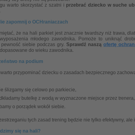
gu warto skorzystać z szatni i
przebrać dziecko w suche ub
.
Nie zapomnij o OCHraniaczach
iętać, że na hali parkiet jest znacznie twardszy niż trawa, dl
wyposażenia młodego zawodnika. Pomoże to uniknąć drobny
 pewność siebie podczas gry.
Sprawdź naszą
ofertę ochran
 dopasowane do wieku zawodnika.
zeństwo na podium
 warto przypominać dziecku o zasadach bezpiecznego zachowan
ie ślizgamy się celowo po parkiecie,
dkładamy butelkę z wodą w wyznaczone miejsce przez trenera,
bamy o porządek wokół siebie.
zestrzeganiu tych zasad trening będzie nie tylko efektywny, ale 
idzimy się na hali?