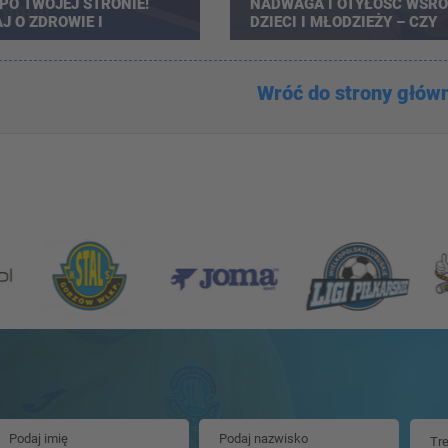
PO TWOJEJ STRONIE!
NADWAGA I OTYŁOŚĆ WŚR
J O ZDROWIE I
DZIECI I MŁODZIEŻY – CZY
WNOŚĆ SWOJEGO
POWINNIŚMY SIĘ BAĆ?
KA.
Wróć do strony głów