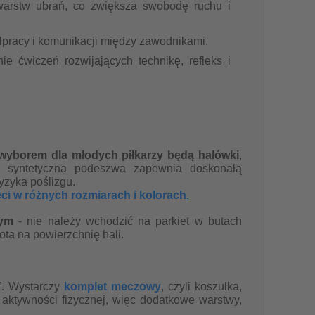
warstw ubrań, co zwiększa swobodę ruchu i
łpracy i komunikacji między zawodnikami.
e ćwiczeń rozwijających technikę, refleks i
wyborem dla młodych piłkarzy będą halówki
,
b syntetyczna podeszwa zapewnia doskonałą
yzyka poślizgu.
i w różnych rozmiarach i kolorach.
wym
- nie należy wchodzić na parkiet w butach
ta na powierzchnię hali.
”. Wystarczy
komplet meczowy
, czyli koszulka,
o aktywności fizycznej, więc dodatkowe warstwy,