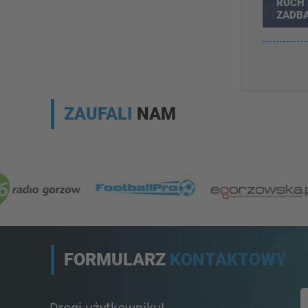
RUCH 
ZADBA
SPRA
DZIEC
ZAUFALI
NAM
FORMULARZ
KONTAKTOWY
Drogi użytkowniku!