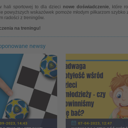
w hali sportowej to dla dzieci
nowe doświadczenie
, które r
e powyższych wskazówek pomoże młodym piłkarzom szybko z
 radości z treningów.
zenia na treningu!
roponowane newsy
09-2023, 14:43
07-04-2023, 12:47