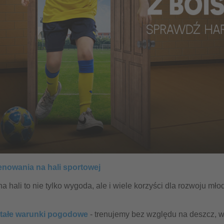
renowania na hali sportowej
na hali to nie tylko wygoda, ale i wiele korzyści dla rozwoju m
tałe warunki pogodowe
- trenujemy bez względu na deszcz, wi