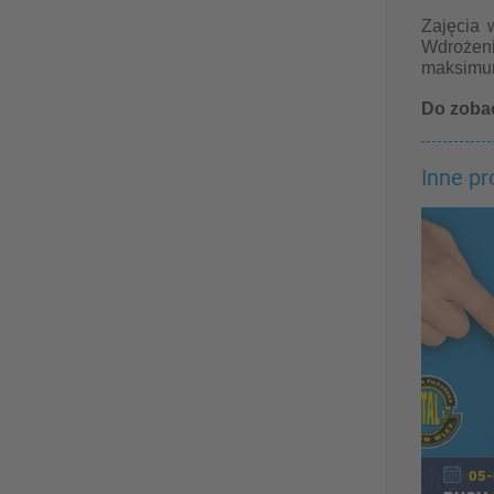
Zajęcia 
Wdrożeni
maksimum
Do zobac
Inne p
05-