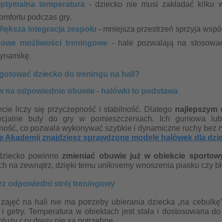
ptymalna temperatura
- dziecko nie musi zakładać kilku 
omfortu podczas gry.
iększa integracja zespołu
- mniejsza przestrzeń sprzyja wspó
owe możliwości treningowe
- hale pozwalają na stosowani
ynamikę.
gotować dziecko do treningu na hali?
w na odpowiednie obuwie - halówki to podstawa
cie liczy się przyczepność i stabilność. Dlatego
najlepszym 
pecjalne buty do gry w pomieszczeniach. Ich gumowa lu
ność, co pozwala wykonywać szybkie i dynamiczne ruchy bez r
e Akademii znajdziesz sprawdzone modele halówek dla dziec
ziecko powinno
zmieniać obuwie już w obiekcie sporto
h na zewnątrz, dzięki temu unikniemy wnoszenia piasku czy bło
rz odpowiedni strój treningowy
zajęć na hali nie ma potrzeby ubierania dziecka „na cebulkę
 i getry. Temperatura w obiektach jest stała i dostosowana d
 bluzy czy dresy nie są potrzebne.