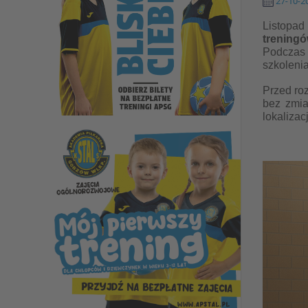
27-10-20
Listopad
trening
Podczas 
szkolenia
Przed ro
bez zmia
lokaliza