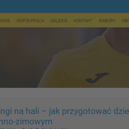
LENIE
WSPÓŁPRACA
GALERIA
KONTAKT
NABORY
OB
ingi na hali – jak przygotować dzi
enno-zimowym