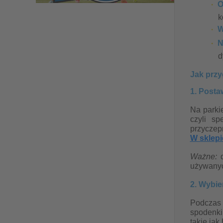
O
k
W
N
d
Jak przy
1. Posta
Na parkie
czyli s
przyczep
W sklepi
Ważne:
d
używanyc
2. Wybie
Podczas 
spodenki
takie jak