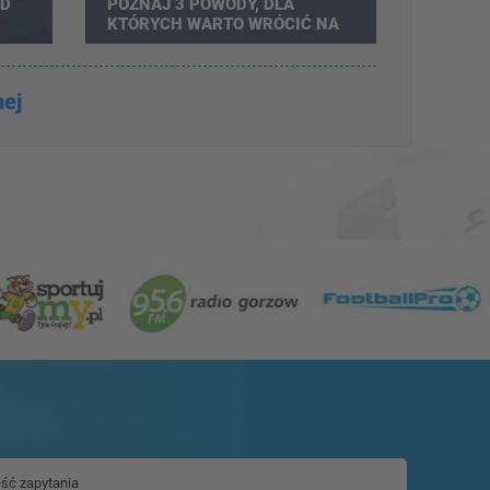
ÓD
POZNAJ 3 POWODY, DLA
KTÓRYCH WARTO WRÓCIĆ NA
BOISKO!
nej