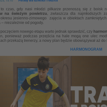
25, 15:10
Porady dla dziecka i rodzica
 to czas, gdy nasi młodzi piłkarze przenoszą się z boisk
ów na świeżym powietrzu
, zwłaszcza dla najmłodszych z
okresu jesienno-zimowego zajęcia w obiektach zamkniętych 
 – niezależnie od pogody.
zpoczęciem nowego etapu warto jednak sprawdzić, czy
harmon
n, ponieważ podczas przejścia na hale mogą one ulec modyf
cjach przekażą trenerzy, a nowy plan będzie obowiązywał aż do
HARMONOGRAM