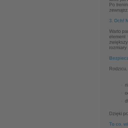
Po trenin
zewnątrz
3. Och! 
Warto pam
element 
zwiększy
rozmiary
Bezpiec
Rodzicu,
n
o
d
Dzięki pr
To co, w