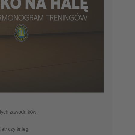
łodych zawodników:
atr czy śnieg.