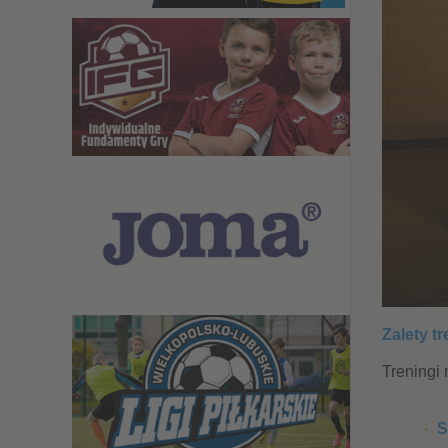
Zalety t
Treningi 
S