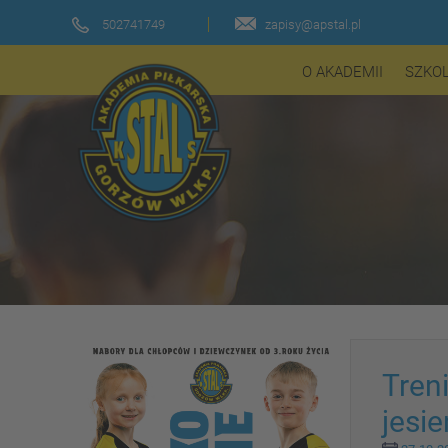
502741749
zapisy@apstal.pl
O AKADEMII
SZKO
Tren
jesi