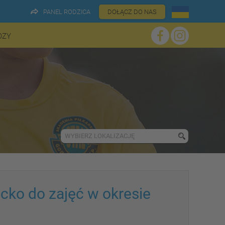
PANEL RODZICA
DOŁĄCZ DO NAS
OZY
WYBIERZ LOKALIZACJĘ
ecko do zajęć w okresie