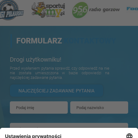
FORMULARZ
KONTAKTOWY
Drogi użytkowniku!
Przed wysłaniem pytania sprawdź, czy odpowiedź na nie
nie została umieszczona w bazie odpowiedzi na
najczęściej zadawane pytania.
NAJCZĘŚCIEJ ZADAWANE PYTANIA