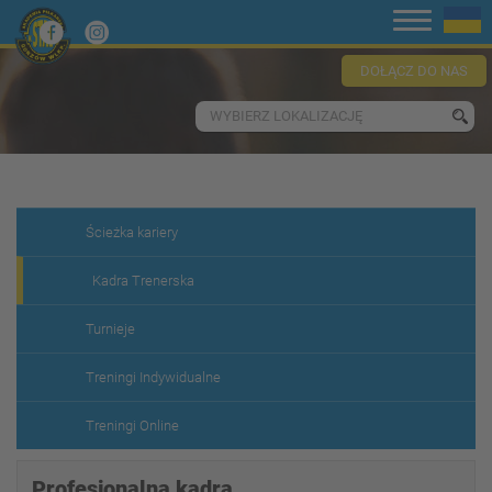
DOŁĄCZ DO NAS
WYBIERZ LOKALIZACJĘ
Ścieżka kariery
Kadra Trenerska
Turnieje
Treningi Indywidualne
Treningi Online
Profesjonalna kadra