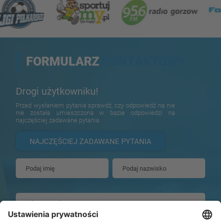
FORMULARZ
KONTAKTOWY
Drogi użytkowniku!
Przed wysłaniem pytania sprawdź, czy odpowiedź na nie
nie została umieszczona w bazie odpowiedzi na
najczęściej zadawane pytania.
NAJCZĘŚCIEJ ZADAWANE PYTANIA