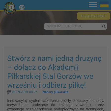
DOŁĄCZ DO NAS
WYBIERZ LOKALIZACJĘ
Stwórz z nami jedną drużynę
– dołącz do Akademii
Piłkarskiej Stal Gorzów we
wrześniu i odbierz piłkę!
20-09-2018, 08:57
Nabory piłkarskie
Innowacyjny system szkolenia oparty o zasady fair play,
indywidualne podejście do każdego zawodnika oraz
gwarancja bezpieczeństwa podopiecznych na treningach,