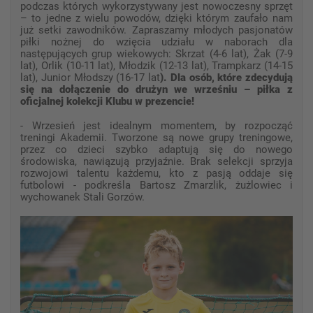
podczas których wykorzystywany jest nowoczesny sprzęt
– to jedne z wielu powodów, dzięki którym zaufało nam
już setki zawodników. Zapraszamy młodych pasjonatów
piłki nożnej do wzięcia udziału w naborach dla
następujących grup wiekowych: Skrzat (4-6 lat), Żak (7-9
lat), Orlik (10-11 lat), Młodzik (12-13 lat), Trampkarz (14-15
lat), Junior Młodszy (16-17 lat
). Dla osób, które zdecydują
się na dołączenie do drużyn we wrześniu – piłka z
oficjalnej kolekcji Klubu w prezencie!
- Wrzesień jest idealnym momentem, by rozpocząć
treningi Akademii. Tworzone są nowe grupy treningowe,
przez co dzieci szybko adaptują się do nowego
środowiska, nawiązują przyjaźnie. Brak selekcji sprzyja
rozwojowi talentu każdemu, kto z pasją oddaje się
futbolowi - podkreśla Bartosz Zmarzlik, żużlowiec i
wychowanek Stali Gorzów.