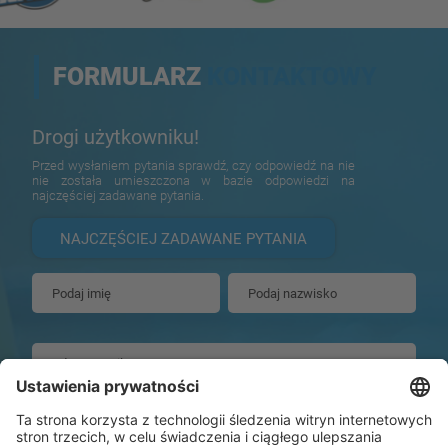
FORMULARZ
KONTAKTOWY
Drogi użytkowniku!
Przed wysłaniem pytania sprawdź, czy odpowiedź na nie
nie została umieszczona w bazie odpowiedzi na
najczęściej zadawane pytania.
NAJCZĘŚCIEJ ZADAWANE PYTANIA