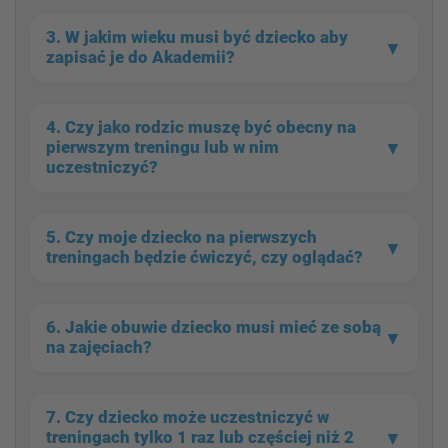
3.
W jakim wieku
musi być dziecko aby
▼
zapisać je do Akademii?
4.
Czy jako rodzic muszę być obecny
na
▼
pierwszym treningu lub w nim
uczestniczyć?
5. Czy moje dziecko na
pierwszych
▼
treningach
będzie ćwiczyć, czy oglądać?
6.
Jakie obuwie
dziecko musi mieć ze sobą
▼
na zajęciach?
7. Czy dziecko może
uczestniczyć w
▼
treningach tylko 1
raz lub częściej niż 2