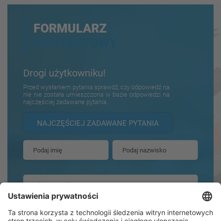
FORMULARZ
KONTAKTOWY
Drogi użytkowniku!
Przed wysłaniem pytania sprawdź, czy odpowiedź na
nie nie została umieszczona w bazie odpowiedzi na
najczęściej zadawane pytania.
NAJCZĘŚCIEJ ZADAWANE PYTANIA