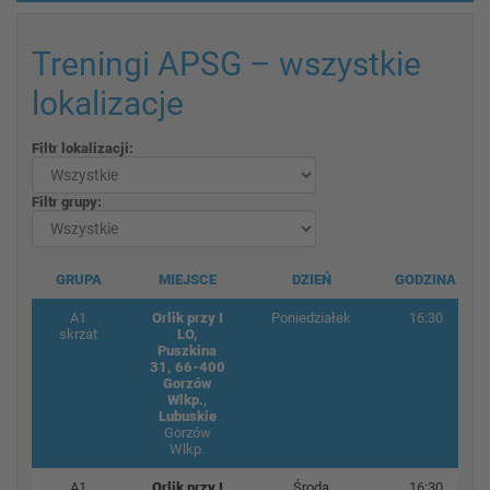
Treningi APSG – wszystkie
lokalizacje
Filtr lokalizacji:
Filtr grupy:
GRUPA
MIEJSCE
DZIEŃ
GODZINA
A1
Orlik przy I
Poniedziałek
16:30
skrzat
LO,
Puszkina
31, 66-400
Gorzów
Wlkp.,
Lubuskie
Gorzów
Wlkp.
A1
Orlik przy I
Środa
16:30