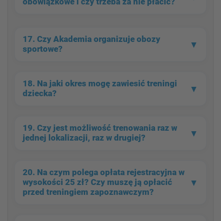
obowiązkowe
i czy trzeba za nie
płacić?
17. Czy Akademia organizuje
obozy
▼
sportowe?
18. Na jaki okres mogę
zawiesić treningi
▼
dziecka?
19. Czy jest możliwość trenowania
raz w
▼
jednej lokalizacji, raz w drugiej?
20. Na czym polega
opłata rejestracyjna
w
www.obozy.apstal.pl
▼
wysokości 25 zł? Czy muszę ją opłacić
przed treningiem zapoznawczym?