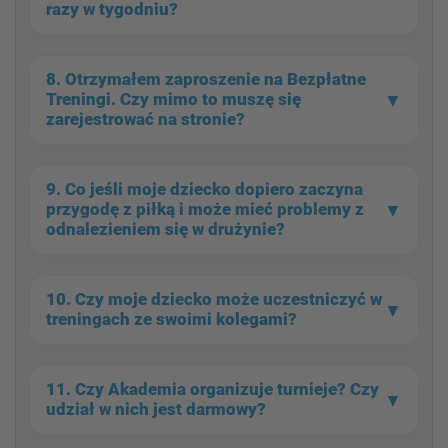
razy w tygodniu?
8. Otrzymałem zaproszenie na Bezpłatne
▼
Treningi.
Czy mimo to muszę się
zarejestrować na stronie?
9. Co jeśli moje dziecko dopiero
zaczyna
▼
przygodę
z piłką i może mieć
problemy z
odnalezieniem się w drużynie?
10. Czy moje dziecko może uczestniczyć w
▼
treningach ze swoimi kolegami?
11. Czy Akademia
organizuje turnieje?
Czy
▼
udział w nich jest
darmowy?
Indywidualne
Fundamenty Gry
Lubuska Akademia